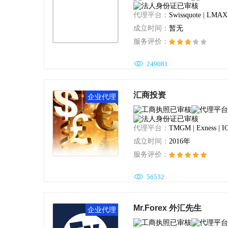
BP PRIME
igold领峰贵金属
A
代理平台：
成立时间：
暂无
服务评价：
ThinkMarkets
LC
FIBO飞博集团控股有限公司

249081
ActivTrades
RoboForex
G
汇商投资
企业代理
Dukascopy
FXDD
LM
Skilling
XM
KVB昆仑国际
代理平台：
成立时间：
2016年
服务评价：
Oanda
Vantage FX
嘉

56532
AF Markets
Dar
TeraFX特汇
WisunoFX斯瑞
Zenfinex赞福
Al
Mr.Forex 外汇先生
企业代理