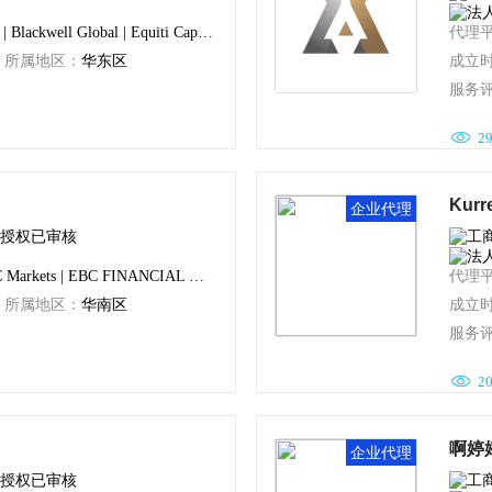
GMI
GTM
DSS达汇
ICM英国艾森
Swissquote | LMAX | Blackwell Global | Equiti Capital | Axi
代理
所属地区：
华东区
成立
服务
G
FBS
ATFX
福汇FXCM

2
FXPRO
TC泽汇资本
艾迪麦admiralmarkets
ACY证券
Oriental Wealth Markets
Kur
企业代理
AX
GKFX Prime
MBG Markets
Exness
Blackwell Global
STARTRADER
Best Leader Markets
TMGM | Exness | IC Markets | EBC FINANCIAL GROUP LIMITED
代理
所属地区：
华南区
成立
服务
City index
Moneta Markets
盛集团
三甲金融

2
winex
IG Markets
CWG MARKETS
FXPRIMUS百利汇
IRC Groups Limited
IFS Markets
pari艾福瑞
IX 证券
啊婷
企业代理