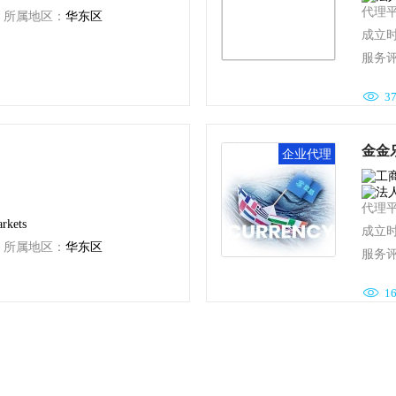
代理
所属地区：
华东区
成立
服务

3
金金
企业代理
代理
rkets
成立
所属地区：
华东区
服务

1