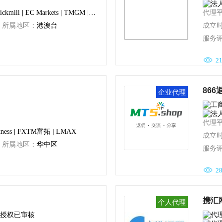
ders Trust
NCE
GMO Trading
Plus500嘉五百
Pepperstone激石 | Tickmill | EC Markets | TMGM | EBC FINANCIAL GROUP LIMITED
代理
所属地区：
港澳台
成立
服务
ectFX
凯万斯KAWASE
温莎Windsor
STO世透国际

2
FX Solutions
BlackBull Markets
Equiti Capital
蓝莓市场Blueberry Markets
866
企业代理
代理
Exness | FXTM富拓 | LMAX
成立
所属地区：
华中区
服务

2
携汇
个人代理