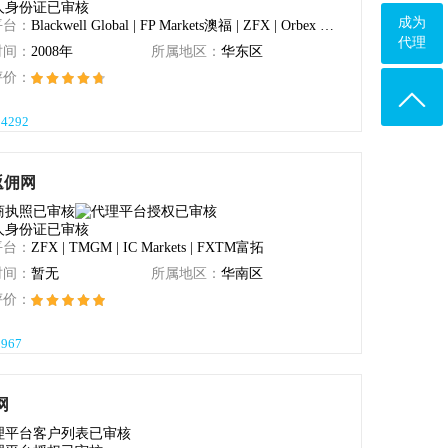
City Credit Capital
乐天证券香港
成为
平台：
Blackwell Global | FP Markets澳福 | ZFX | Orbex Limited | 英皇金融有限公司
代理
时间：
2008年
所属地区：
华东区
盈透证券
评价：

D Prime
英国SVSFX
14292
GO Markets高汇
KEY TO MARKETS
返佣网
平台：
ZFX | TMGM | IC Markets | FXTM富拓
时间：
暂无
所属地区：
华南区
评价：
8967
网