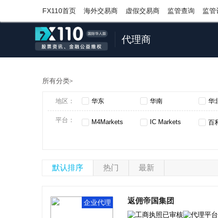
FX110首页
海外交易商
虚假交易商
监管查询
监管
代理商
所有分类
>
地区：
华东
华南
华
平台：
M4Markets
IC Markets
百
IEXS 盈十证券
RADEX MARKETS 瑞德克斯
默认排序
热门
最新
KCM Trade
WeTrade
Ne
DLSM
INFINOX英诺
返佣帝国集团
企业代理