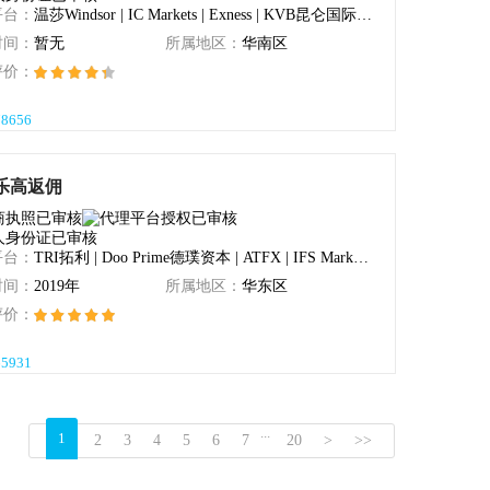
平台：
温莎Windsor | IC Markets | Exness | KVB昆仑国际 | ATFX
时间：
暂无
所属地区：
华南区
评价：
78656
乐高返佣
平台：
TRI拓利 | Doo Prime德璞资本 | ATFX | IFS Markets | Anzo Capital昂首资本
时间：
2019年
所属地区：
华东区
评价：
65931
...
1
2
3
4
5
6
7
20
>
>>