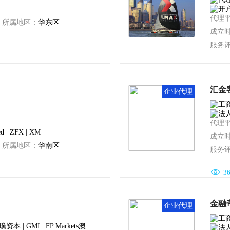
代理
所属地区：
华东区
成立
服务

4
汇金
企业代理
代理
ed | ZFX | XM
成立
所属地区：
华南区
服务

3
金融
企业代理
ZFX | Doo Prime德璞资本 | GMI | FP Markets澳福 | IEXS 盈十证券