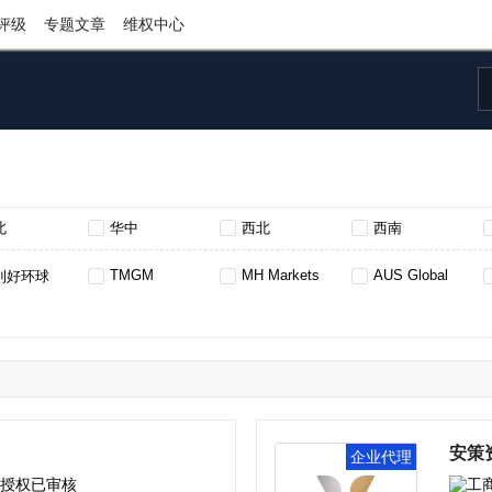
评级
专题文章
维权中心
北
华中
西北
西南
TMGM
MH Markets
AUS Global
利好环球
EC Markets
ForexClub福瑞斯
DBG Markets盾博
AC资本市场
ex
FXTRADING.com
EBC FINANCIAL GROUP LIMITED
易信easyMarkets
Decode Global
6i Group
Anzo Capital昂首资本
FISG 星际集团
安策
企业代理
FP Markets澳福