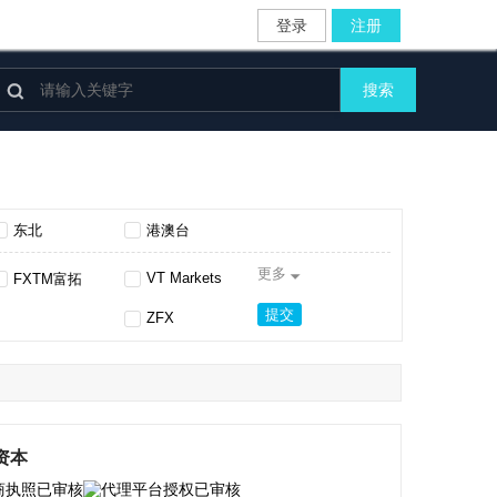
登录
注册

搜索
东北
港澳台
更多

VT Markets
FXTM富拓
提交
ZFX
AVATrade
易汇Eightcap
Just2Trade
SBCFX星桥资本
PU Prime
CBCX Markets Ltd
资本
HYCM
Royal皇家