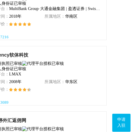
CMC Markets
百汇BCR
平台：
MultiBank Group·大通金融集团 | 盈透证券 | Swissquote
时间：
2018年
所属地区：
华南区
Swissquote
评价：
Pepperstone激石
CXM希盟
97216
Orbex Limited
Squared Financial
Scope Markets
Tradeview
rency软体科技
亨达外汇
技慕环球通金融（香港）
Axi
NOVOX诺亚国际
平台：
LMAX
时间：
2008年
所属地区：
华东区
NORD FX
评价：
OEXN Limited
BMFN美国博美
03089
ETO Markets
HFGFX奥弗国际
eToro
TrioMarkets
申请
婷外汇返佣网
入驻
AETOS
USGFX联准国际